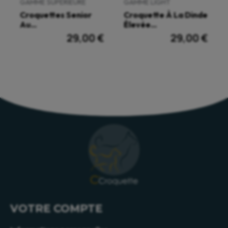
GAMME SUPÉRIEURE
GAMME LIGHT
Croquettes Senior
Croquette À La Dinde
Au...
Élevée...
29,00 €
29,00 €
VOTRE COMPTE