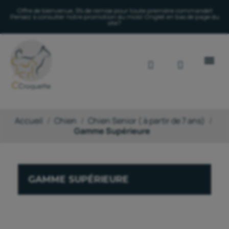
Offre de bienvenue, 5% de remise pour toute première commande!!
Pensez à consulter notre promotion du mois! Onglet en bas de page du
site?
Accueil
Chien
Chien Senior ( à partir de 7 ans)
Gamme Supérieure
GAMME SUPÉRIEURE