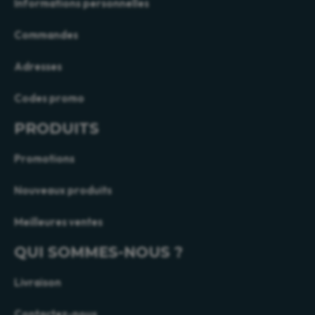
Informations personnelles
Commandes
Adresses
Codes promo
PRODUITS
Promotions
Nouveaux produits
Meilleures ventes
QUI SOMMES-NOUS ?
Livraison
Contactez-nous