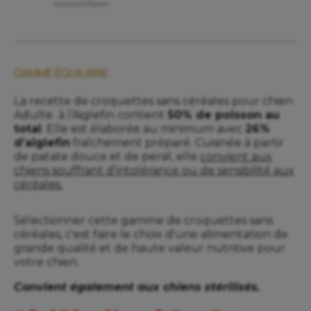
GAMME ÉQUILIBRE
La recette de croquettes sans céréales pour chien
Adulte à l’Aiglefin contient
50% de poisson au
total
. Elle est élaborée au minimum avec
26%
d’aiglefin
fraîchement préparé. Cuisinée à partir
de patate douce et de persil, elle
convient aux
chiens souffrant d’intolérance ou de sensibilité aux
céréales.
Sélectionner cette gamme de croquettes sans
céréales, c'est faire le choix d'une alimentation de
grande qualité et de haute valeur nutritive pour
votre chien.
Convient également aux chiens stérilisés.