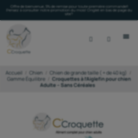
Offre de bienvenue, 5% de remise pour toute première commande!!
Pensez à consulter notre promotion du mois! Onglet en bas de page du
site?
Accueil
Chien
Chien de grande taille ( + de 40 kg)
Gamme Équilibre
Croquettes à l’Aiglefin pour chien
Adulte – Sans Céréales