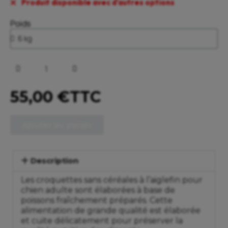
Produit disponible avec d'autres options
Poids
55,00 €
TTC
Ajouter au panier
Description
Les croquettes sans céréales à l’aiglefin pour
chien adulte sont élaborées à base de
poissons fraîchement préparés. Cette
alimentation de grande qualité est élaborée
et cuite délicatement pour préserver la