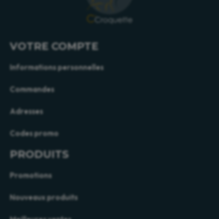
VOTRE COMPTE
Informations personnelles
Commandes
Adresses
Codes promo
PRODUITS
Promotions
Nouveaux produits