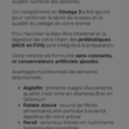
qualité nutritive des aliments.
Un complément en
Oméga 3
a été ajouté
pour renforcer la santé de la peau et la
qualité du pelage de votre animal.
Pour favoriser le bien-être intestinal et la
digestion de votre chien, des
prébiotiques
(MOS et FOS)
sont intégrés à la préparation.
Cette recette est formulée
sans colorants,
ni conservateurs artificiels ajoutés.
Avantages nutritionnels des aliments
sélectionnés :
Aiglefin
: protéine maigre d’excellente
qualité, il est riche en vitamines B et en
Sélénium
Patate douce
: source de fibres
alimentaires, elle participe à la santé
digestive de votre animal
Persil
: sa teneur élevée en nutriments
présente des propriétés