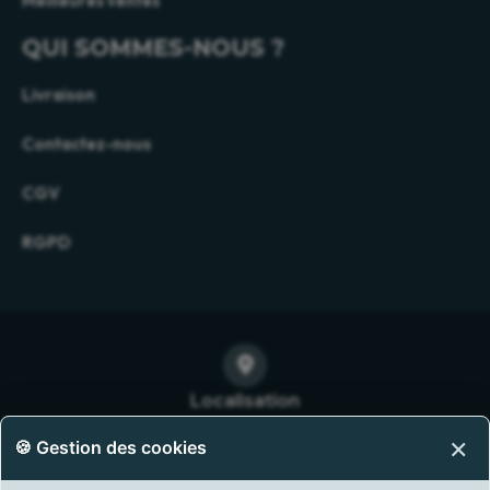
Meilleures ventes
QUI SOMMES-NOUS ?
Livraison
Contactez-nous
CGV
RGPD
Localisation
104 Avenue du Collège
×
🍪 Gestion des cookies
30420 CALVISSON