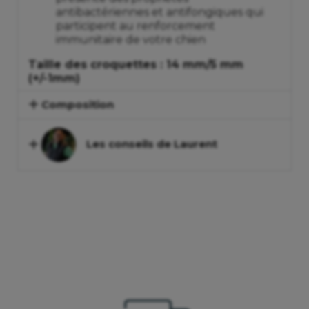
antibactériennes et antifongiques qui
participent au renforcement
immunitaire de votre chien
Taille des croquettes : 14 mm/5 mm
(+/-1mm)
Composition
Les conseils de Laurent